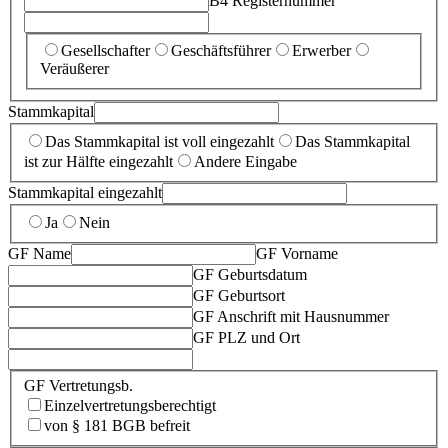
B4 Registernummer
Gesellschafter
Geschäftsführer
Erwerber
Veräußerer
Stammkapital
Das Stammkapital ist voll eingezahlt
Das Stammkapital
ist zur Hälfte eingezahlt
Andere Eingabe
Stammkapital eingezahlt
Ja
Nein
GF Name
GF Vorname
GF Geburtsdatum
GF Geburtsort
GF Anschrift mit Hausnummer
GF PLZ und Ort
GF Vertretungsb.
Einzelvertretungsberechtigt
von § 181 BGB befreit