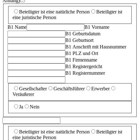
Anhang)
Beteiligter ist eine natürliche Person
Beteiligter ist
eine juristische Person
B1 Name
B1 Vorname
B1 Geburtsdatum
B1 Geburtsort
B1 Anschrift mit Hausnummer
B1 PLZ und Ort
B1 Firmenname
B1 Registergericht
B1 Registernummer
Gesellschafter
Geschäftsführer
Erwerber
Veräußerer
Ja
Nein
Beteiligter ist eine natürliche Person
Beteiligter ist
eine juristische Person