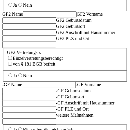
Ja
Nein
GF2 Name
GF2 Vorname
GF2 Geburtsdatum
GF2 Geburtsort
GF2 Anschrift mit Hausnummer
GF2 PLZ und Ort
GF2 Vertretungsb.
Einzelvertretungsberechtigt
von § 181 BGB befreit
Ja
Nein
-GF Name
-GF Vorname
-GF Geburtsdatum
-GF Geburtsort
-GF Anschrift mit Hausnummer
-GF PLZ und Ort
weitere Maßnahmen
Ja
Bitte rufen Sie mich zurück