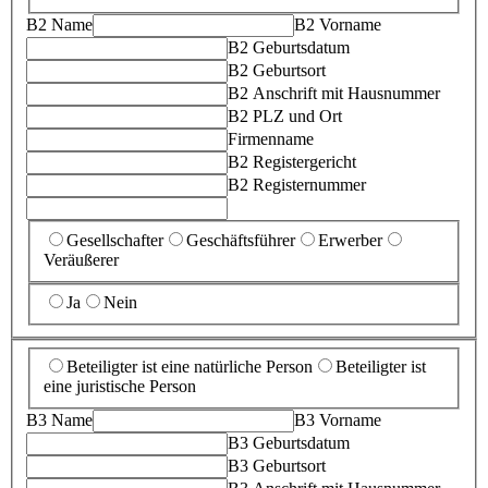
B2 Name
B2 Vorname
B2 Geburtsdatum
B2 Geburtsort
B2 Anschrift mit Hausnummer
B2 PLZ und Ort
Firmenname
B2 Registergericht
B2 Registernummer
Gesellschafter
Geschäftsführer
Erwerber
Veräußerer
Ja
Nein
Beteiligter ist eine natürliche Person
Beteiligter ist
eine juristische Person
B3 Name
B3 Vorname
B3 Geburtsdatum
B3 Geburtsort