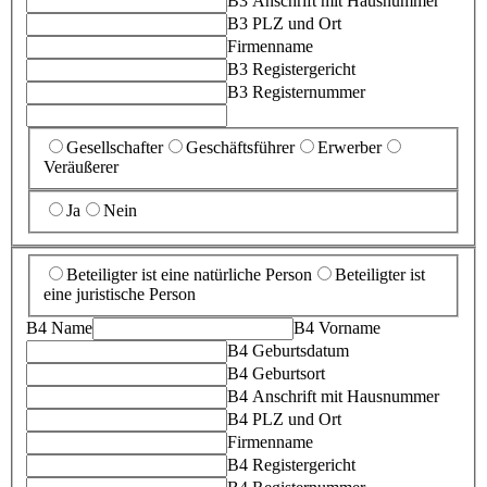
B3 Anschrift mit Hausnummer
B3 PLZ und Ort
Firmenname
B3 Registergericht
B3 Registernummer
Gesellschafter
Geschäftsführer
Erwerber
Veräußerer
Ja
Nein
Beteiligter ist eine natürliche Person
Beteiligter ist
eine juristische Person
B4 Name
B4 Vorname
B4 Geburtsdatum
B4 Geburtsort
B4 Anschrift mit Hausnummer
B4 PLZ und Ort
Firmenname
B4 Registergericht